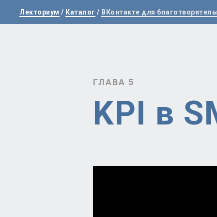
Лекториум
/
Каталог
/
ВКонтакте для благотворитель
ГЛАВА 5
KPI в S